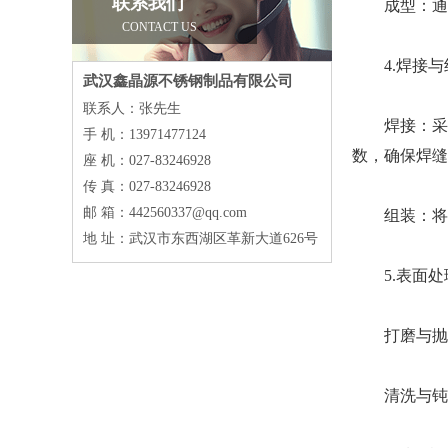
联系我们
成型：通过
CONTACT US
4.焊接与
武汉鑫晶源不锈钢制品有限公司
联系人：张先生
焊接：采用
手 机：13971477124
数，确保焊缝
座 机：027-83246928
传 真：027-83246928
邮 箱：442560337@qq.com
组装：将焊
地 址：武汉市东西湖区革新大道626号
5.表面处
打磨与抛光
清洗与钝化